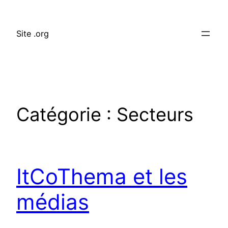
Aller
au
Site .org
contenu
Catégorie :
Secteurs
ItCoThema et les
médias